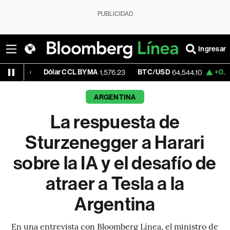
PUBLICIDAD
Ingresar
Dólar CCL BYMA
BTC/USD
+0.24%
ETH/
1,576.23
64,544.10
ARGENTINA
La respuesta de
Sturzenegger a Harari
sobre la IA y el desafío de
atraer a Tesla a la
Argentina
En una entrevista con Bloomberg Línea, el ministro de