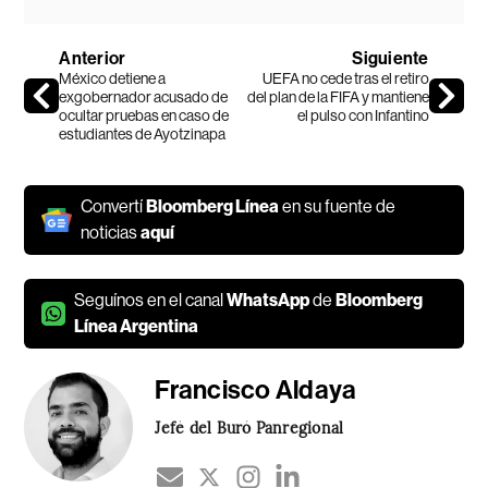
Anterior
Siguiente
México detiene a
UEFA no cede tras el retiro
exgobernador acusado de
del plan de la FIFA y mantiene
ocultar pruebas en caso de
el pulso con Infantino
estudiantes de Ayotzinapa
Convertí
Bloomberg Línea
en su fuente de
noticias
aquí
Seguínos en el canal
WhatsApp
de
Bloomberg
Línea Argentina
Francisco Aldaya
Jefé del Buró Panregional