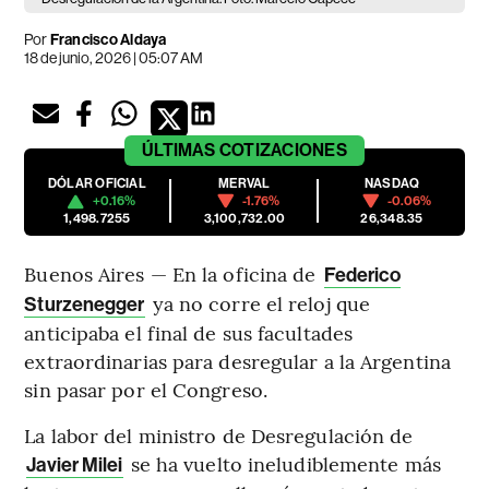
Por
Francisco Aldaya
18 de junio, 2026 | 05:07 AM
ÚLTIMAS
COTIZACIONES
DÓLAR OFICIAL
MERVAL
NASDAQ
+0.16%
-1.76%
-0.06%
1,498.7255
3,100,732.00
26,348.35
Buenos Aires — En la oficina de
Federico
ya no corre el reloj que
Sturzenegger
anticipaba el final de sus facultades
extraordinarias para desregular a la Argentina
sin pasar por el Congreso.
La labor del ministro de Desregulación de
se ha vuelto ineludiblemente más
Javier Milei